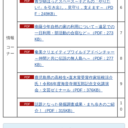
青少研ほっとスペース～子どもの「やりた
い!」を引き出し，見守り，支えます～（PD
6
F：249KB）
南薩少年自然の家の利用について～遠足での
一日利用・部活動の合宿など～（PDF：273
7
情報
KB）
コー
奄美クリエイティブワイルドアドベンチャー
ナー
～仲間と共に伝説の無人島へ～（PDF：277
8
KB）
鹿児島県の高校生×直木賞受賞作家垣根涼介
氏！令和6年度海音寺潮五郎記念文化講演
9
会・文芸ゼミナール（PDF：376KB）
1
話題となった発掘調査成果・まち歩きのご紹
0
介！（PDF：315KB）