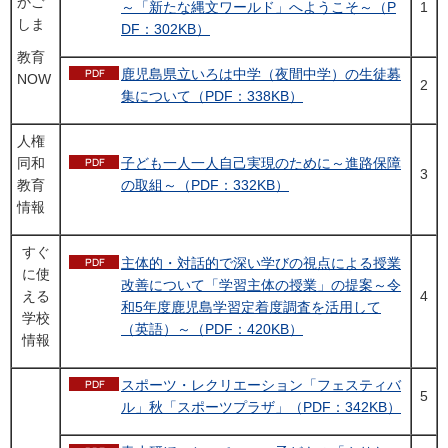
かご
～「新たな縄文ワールド」へようこそ～（P
1
しま
DF：302KB）
教育
鹿児島県立いろは中学（夜間中学）の生徒募
NOW
2
集について（PDF：338KB）
人権
同和
子ども一人一人自己実現のために～進路保障
3
教育
の取組～（PDF：332KB）
情報
すぐ
主体的・対話的で深い学びの視点による授業
に使
改善について「学習主体の授業」の提案～令
える
4
和5年度鹿児島学習定着度調査を活用して
学校
（英語）～（PDF：420KB）
情報
スポーツ・レクリエーション「フェスティバ
5
ル」秋「スポーツプラザ」（PDF：342KB）