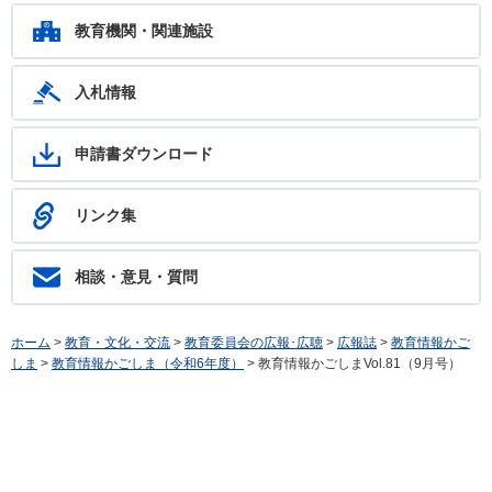
ます。フリーダイヤル：0120-783-574
教育機関・関連施設
入札情報
申請書ダウンロード
リンク集
相談・意見・質問
ホーム
>
教育・文化・交流
>
教育委員会の広報･広聴
>
広報誌
>
教育情報かご
しま
>
教育情報かごしま（令和6年度）
> 教育情報かごしまVol.81（9月号）