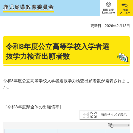
閲覧支
検索メ
援
ニュー
Language
更新日：2026年2月13日
令和8年度公立高等学校入学者選
抜学力検査出願者数
令和8年度公立高等学校入学者選抜学力検査出願者数が発表されまし
た。
［令和8年度県全体の出願倍率］
画面サイズで表示