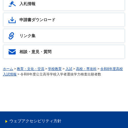
入札情報
申請書ダウンロード
リンク集
相談・意見・質問
ホーム
>
教育・文化・交流
>
学校教育
>
入試
>
高校・専攻科
>
令和8年度高校
入試情報
> 令和8年度公立高等学校入学者選抜学力検査出願者数
ウェブアクセシビリティ方針