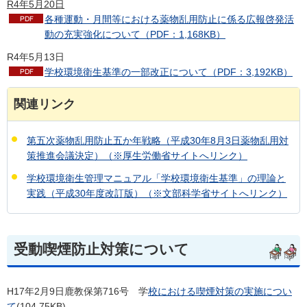
R4年5月20日
各種運動・月間等における薬物乱用防止に係る広報啓発活
動の充実強化について（PDF：1,168KB）
R4年5月13日
学校環境衛生基準の一部改正について（PDF：3,192KB）
関連リンク
第五次薬物乱用防止五か年戦略（平成30年8月3日薬物乱用対
策推進会議決定）（※厚生労働省サイトへリンク）
学校環境衛生管理マニュアル「学校環境衛生基準」の理論と
実践（平成30年度改訂版）（※文部科学省サイトへリンク）
受動喫煙防止対策について
H17年2月9日鹿教保第716号
学
校における喫煙対策の実施につい
て
(104.75KB)