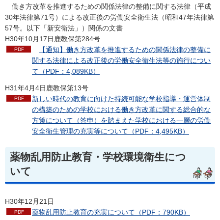
働
き方改革を推進するための関係法律の整備に関する法律（平成
30年法律第71号）による改正後の労働安全衛生法（昭和47年法律第
57号。以下「新安衛法」）関係の文書
H30年10月17日鹿教保第284号
【
通知】働き方改革を推進するための関係法律の整備に
関する法律による改正後の労働安全衛生法等の施行につい
て（PDF：4,089KB）
H31年4月4日鹿教保第13号
新しい時代の教育に向けた持続可能な学校指導・運営体制
の構築のための学校における働き方改革に関する総合的な
方策について（答申）を踏まえた学校における一層の労働
安全衛生管理の充実等について（PDF：4,495KB）
薬物乱用防止教育・学校環境衛生につ
いて
H30年12月21日
薬物乱用防止教育の充実について（PDF：790KB）