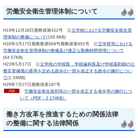
労働安全衛生管理体制について
H19年12月18日鹿教保第422号
公
立学校における労働安全衛生管
理体制の整備について
(150.8KB)
H20年3月17日鹿教教第568号鹿教保第491号
公
立学校等における
労働安全衛生管理体制の整備及び適正な勤務時間管理について
(64.57KB)
H23年5月17日
公
立学校の学校医，学校歯科医及び学校薬剤師の公
務災害補償の基準を定める政令の一部を改正する政令の施行につい
て
(1.33MB)
H29年7月27日鹿教保第187号
労
働安全衛生規則等の一部を改正する省令等の施行につ
いて（PDF：2,174KB）
働き方改革を推進するための関係法律
の整備に関する法律関係