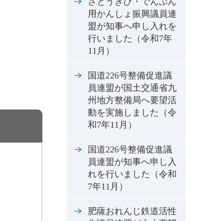
さとうきび・でんぷん
用かんしょ振興議員連
盟が知事へ申し入れを
行いました（令和7年
11月）
国道226号整備促進議
員連盟が国土交通省九
州地方整備局へ要望活
動を実施しました（令
和7年11月）
国道226号整備促進議
員連盟が知事へ申し入
れを行いました（令和
7年11月）
肥薩おれんじ鉄道活性