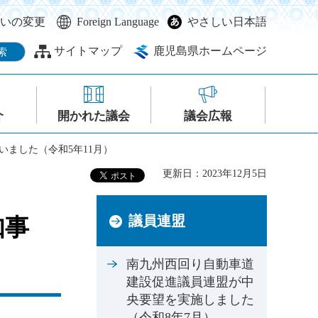
いの変更
Foreign Language
やさしい日本語
サイトマップ
鹿児島県ホームページ
介
開かれた議会
議会広報
ました（令和5年11月）
更新日：2023年12月5日
議員連盟
知事
南九州西回り自動車道
建設促進議員連盟が中
央要望を実施しました
（令和8年7月）