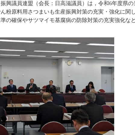
ょ振興議員連盟（会長：日高滋議員）は，令和6年度県の
でん粉原料用さつまいも生産振興対策の充実・強化に関
準の確保やサツマイモ基腐病の防除対策の充実強化など