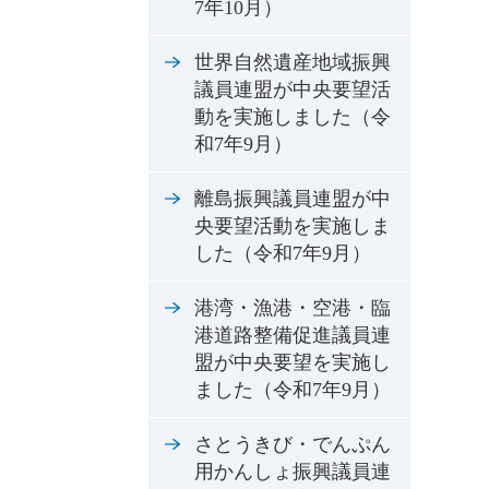
7年10月）
世界自然遺産地域振興
議員連盟が中央要望活
動を実施しました（令
和7年9月）
離島振興議員連盟が中
央要望活動を実施しま
した（令和7年9月）
港湾・漁港・空港・臨
港道路整備促進議員連
盟が中央要望を実施し
ました（令和7年9月）
さとうきび・でんぷん
用かんしょ振興議員連