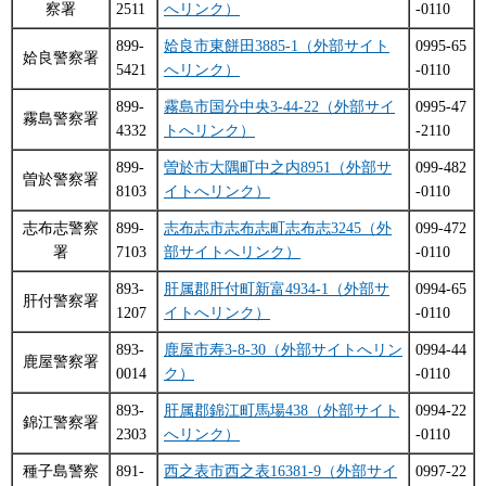
察署
2511
へリンク）
-0110
899-
姶良市東餅田3885-1（外部サイト
0995-65
姶良警察署
5421
へリンク）
-0110
899-
霧島市国分中央3-44-22（外部サイ
0995-47
霧島警察署
4332
トへリンク）
-2110
899-
曽於市大隅町中之内8951（外部サ
099-482
曽於警察署
8103
イトへリンク）
-0110
志布志警察
899-
志布志市志布志町志布志3245（外
099-472
署
7103
部サイトへリンク）
-0110
893-
肝属郡肝付町新富4934-1（外部サ
0994-65
肝付警察署
1207
イトへリンク）
-0110
893-
鹿屋市寿3-8-30（外部サイトへリン
0994-44
鹿屋警察署
0014
ク）
-0110
893-
肝属郡錦江町馬場438（外部サイト
0994-22
錦江警察署
2303
へリンク）
-0110
種子島警察
891-
西之表市西之表16381-9（外部サイ
0997-22