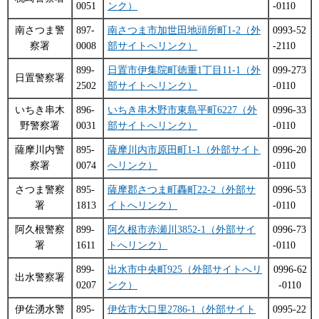
0051
ンク）
-0110
南さつま警
897-
南さつま市加世田地頭所町1-2（外
0993-52
察署
0008
部サイトへリンク）
-2110
899-
日置市伊集院町徳重1丁目11-1（外
099-273
日置警察署
2502
部サイトへリンク）
-0110
いちき串木
896-
いちき串木野市東島平町6227（外
0996-33
野警察署
0031
部サイトへリンク）
-0110
薩摩川内警
895-
薩摩川内市原田町1-1（外部サイト
0996-20
察署
0074
へリンク）
-0110
さつま警察
895-
薩摩郡さつま町轟町22-2（外部サ
0996-53
署
1813
イトへリンク）
-0110
阿久根警察
899-
阿久根市赤瀬川3852-1（外部サイ
0996-73
署
1611
トへリンク）
-0110
899-
出水市中央町925（外部サイトへリ
0996-62
出水警察署
0207
ンク）
-0110
伊佐湧水警
895-
伊佐市大口里2786-1（外部サイト
0995-22