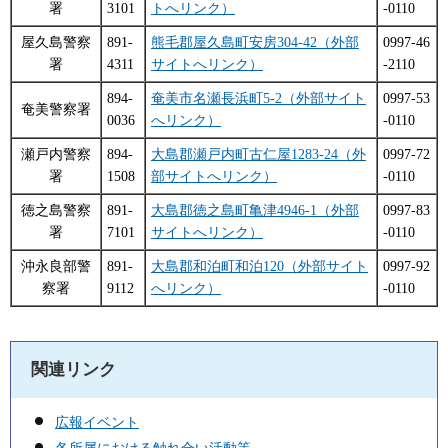
署
3101
トへリンク）
-0110
屋久島警察
891-
熊毛郡屋久島町安房304-42（外部
0997-46
署
4311
サイトへリンク）
-2110
894-
奄美市名瀬長浜町5-2（外部サイト
0997-53
奄美警察署
0036
へリンク）
-0110
瀬戸内警察
894-
大島郡瀬戸内町古仁屋1283-24（外
0997-72
署
1508
部サイトへリンク）
-0110
徳之島警察
891-
大島郡徳之島町亀津4946-1（外部
0997-83
署
7101
サイトへリンク）
-0110
沖永良部警
891-
大島郡和泊町和泊120（外部サイト
0997-92
察署
9112
へリンク）
-0110
関連リンク
広報イベント