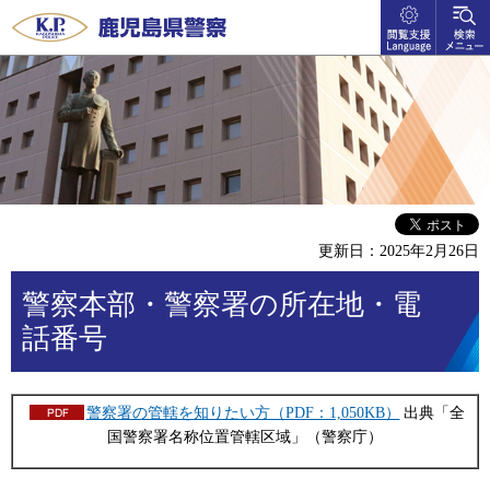
閲覧支
検索メ
鹿児島県警察
援
ニュー
language
更新日：2025年2月26日
警察本部・警察署の所在地・電
話番号
警察署の管轄を知りたい方（PDF：1,050KB）
出典「全
国警察署名称位置管轄区域」（警察庁）