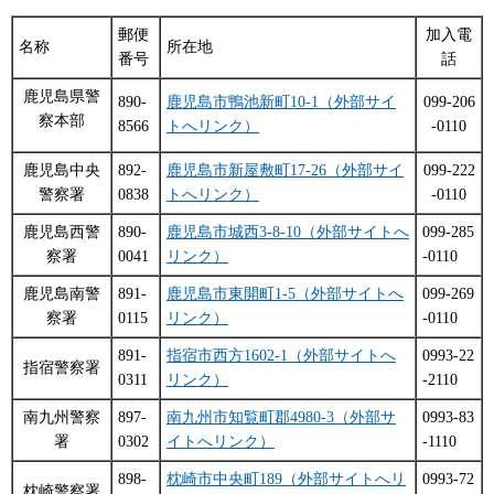
郵便
加入電
名称
所在地
番号
話
鹿児島県警
890-
鹿児島市鴨池新町10-1（外部サイ
099-206
察本部
8566
トへリンク）
-0110
鹿児島中央
892-
鹿児島市新屋敷町17-26（外部サイ
099-222
警察署
0838
トへリンク）
-0110
鹿児島西警
890-
鹿児島市城西3-8-10（外部サイトへ
099-285
察署
0041
リンク）
-0110
鹿児島南警
891-
鹿児島市東開町1-5（外部サイトへ
099-269
察署
0115
リンク）
-0110
891-
指宿市西方1602-1（外部サイトへ
0993-22
指宿警察署
0311
リンク）
-2110
南九州警察
897-
南九州市知覧町郡4980-3（外部サ
0993-83
署
0302
イトへリンク）
-1110
898-
枕崎市中央町189（外部サイトへリ
0993-72
枕崎警察署