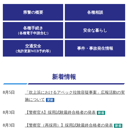
県警の概要
各種相談
各種手続き
安全な暮らし
（各種電子申請含む）
交通安全
事件・事故発生情報
（免許更新WEB予約等）
新着情報
8月5日
「吹上浜におけるアベック拉致容疑事案」広報活動の実
施について
8月3日
【警察官A】採用試験最終合格者の発表
8月3日
【警察官（再採用）】採用試験最終合格者の発表