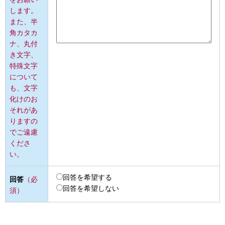
します。
また、半
角カタカ
ナ、丸付
き文字、
特殊文字
について
も、文字
化けのお
それがあ
りますの
でご遠慮
くださ
い。
回答を希望する
回答
（必
回答を希望しない
須）