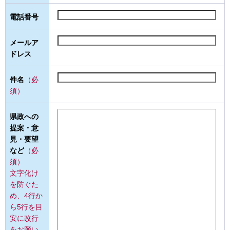
電話番号
メールア
ドレス
件名
（必
須）
県政への
提案・意
見・要望
など
（必
須）
文字化け
を防ぐた
め、4行か
ら5行を目
安に改行
をお願い