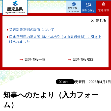
鹿児島県
閲覧支援・
情報を探す
緊急情報
Language
閉じる
災害対策本部の設置について
口永良部島の噴火警戒レベルが2（火山周辺規制）に引き上
げられました
緊急情報一覧
緊急情報RSS
更新日：2026年4月1日
知事へのたより（入力フォー
ム）