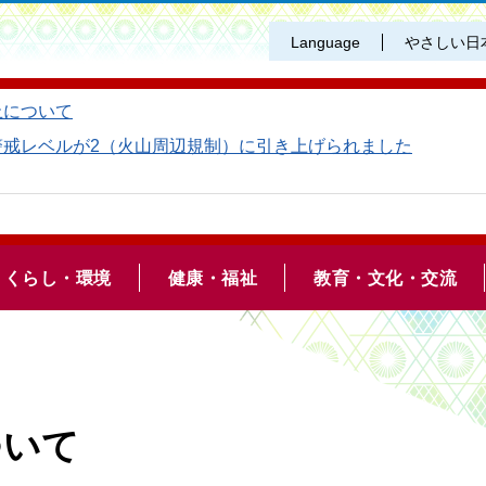
Language
やさしい日
止について
警戒レベルが2（火山周辺規制）に引き上げられました
くらし・環境
健康・福祉
教育・文化・交流
ついて