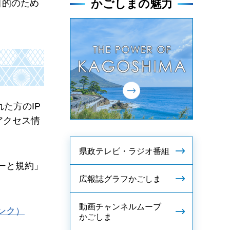
かごしまの魅力
目的のため
た方のIP
アクセス情
県政テレビ・ラジオ番組
ーと規約」
広報誌グラフかごしま
動画チャンネルムーブ
ンク）
かごしま