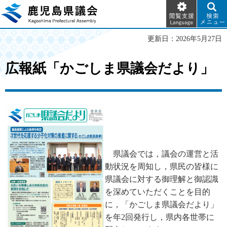
閲覧支
検索メ
鹿児島県議会
援
ニュー
Language
更新日：2026年5月27日
広報紙「かごしま県議会だより」
県
議会では，議会の運営と活
動状況を周知し，県民の皆様に
県議会に対する御理解と御認識
を深めていただくことを目的
に，「かごしま県議会だより」
を年2回発行し，県内各世帯に