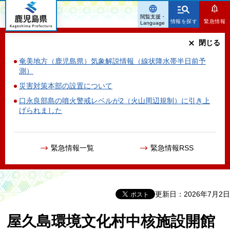
鹿児島県
閲覧支援・
情報を探す
緊急情報
Language
閉じる
奄美地方（鹿児島県）気象解説情報（線状降水帯半日前予
測）
災害対策本部の設置について
口永良部島の噴火警戒レベルが2（火山周辺規制）に引き上
げられました
緊急情報一覧
緊急情報RSS
更新日：2026年7月2日
屋久島環境文化村中核施設開館