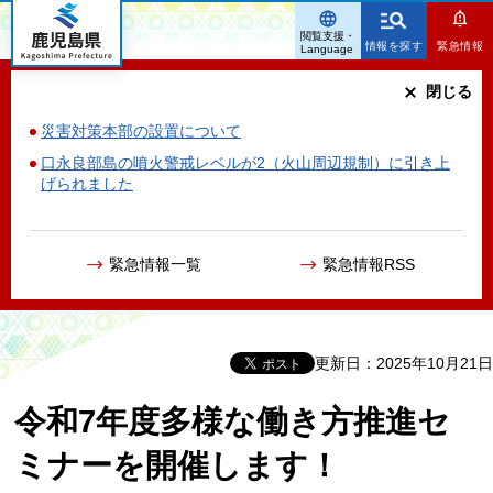
鹿児島県
閲覧支援・
情報を探す
緊急情報
Language
閉じる
災害対策本部の設置について
口永良部島の噴火警戒レベルが2（火山周辺規制）に引き上
げられました
緊急情報一覧
緊急情報RSS
更新日：2025年10月21日
令和7年度多様な働き方推進セ
ミナーを開催します！