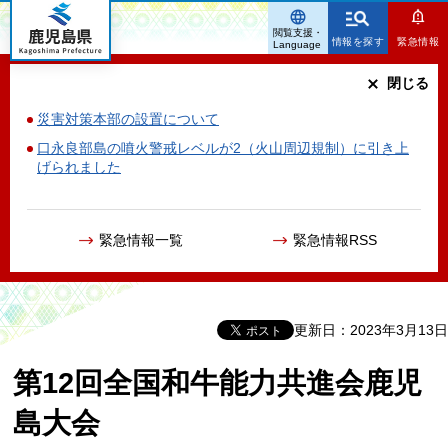
鹿児島県
閲覧支援・
情報を探す
緊急情報
Language
閉じる
災害対策本部の設置について
口永良部島の噴火警戒レベルが2（火山周辺規制）に引き上
げられました
緊急情報一覧
緊急情報RSS
更新日：2023年3月13日
第12回全国和牛能力共進会鹿児
島大会