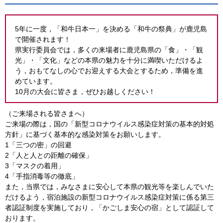
5年に一度，「和牛日本一」を決める「和牛の祭典」が鹿児島
で開催されます！
県実行委員会では，多くの来場者に鹿児島県の「食」・「観
光」・「文化」などの本県の魅力を十分に満喫いただけるよ
う，おもてなしの心でお迎えする大会とするため，準備を進
めています。
10月の大会に皆さま，ぜひお越しください！
（ご来場される皆さまへ）
ご来場の際は，国の「新型コロナウイルス感染症対策の基本的対処
方針」に基づく基本的な感染対策をお願いします。
1「三つの密」の回避
2「人と人との距離の確保」
3「マスクの着用」
4「手指消毒等の徹底」
また，当県では，みなさまに安心して本県の観光等を楽しんでいた
だけるよう，宿泊施設の新型コロナウイルス感染症対策に係る第三
者認証制度を実施しており，「かごしま安心の宿」として認証して
おります。