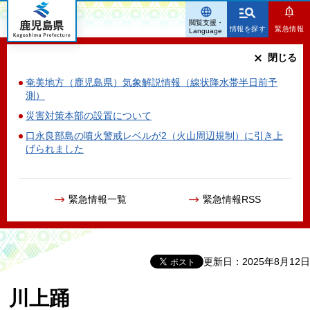
鹿児島県
閲覧支援・
情報を探す
緊急情報
Language
閉じる
奄美地方（鹿児島県）気象解説情報（線状降水帯半日前予
測）
災害対策本部の設置について
口永良部島の噴火警戒レベルが2（火山周辺規制）に引き上
げられました
緊急情報一覧
緊急情報RSS
更新日：2025年8月12日
川上踊