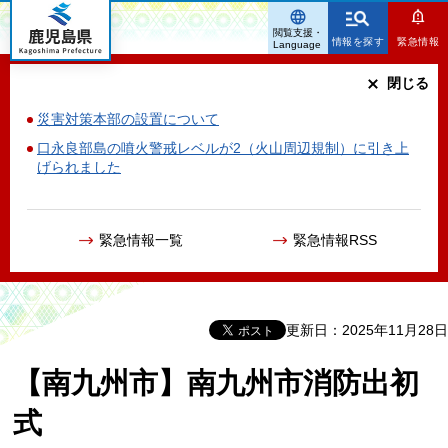
鹿児島県
閲覧支援・
情報を探す
緊急情報
Language
閉じる
災害対策本部の設置について
口永良部島の噴火警戒レベルが2（火山周辺規制）に引き上
げられました
緊急情報一覧
緊急情報RSS
更新日：2025年11月28日
【南九州市】南九州市消防出初
式