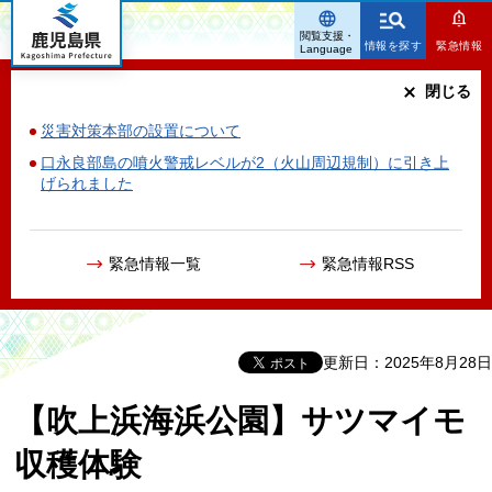
鹿児島県
閲覧支援・
情報を探す
緊急情報
Language
閉じる
災害対策本部の設置について
口永良部島の噴火警戒レベルが2（火山周辺規制）に引き上
げられました
緊急情報一覧
緊急情報RSS
更新日：2025年8月28日
【吹上浜海浜公園】サツマイモ
収穫体験