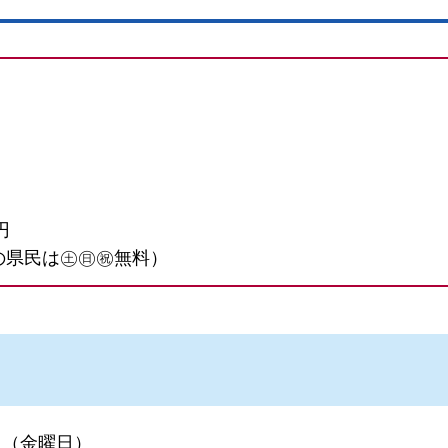
円
の県民は㊏㊐㊗無料）
2日（金曜日）