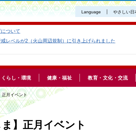
Language
やさしい日
置について
警戒レベルが2（火山周辺規制）に引き上げられました
くらし・環境
健康・福祉
教育・文化・交流
】正月イベント
しま】正月イベント