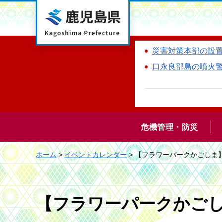
鹿児島県
災害対策本部の設
口永良部島の噴火
危機管理・防災
ホーム
>
イベントカレンダー
> 【フラワーパークかごしま
【フラワーパークかご