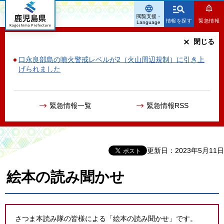
鹿児島県
閲覧支援・
情報を探す
緊急情報
Language
閉じる
口永良部島の噴火警戒レベルが2（火山周辺規制）に引き上
げられました
緊急情報一覧
緊急情報RSS
更新日：2023年5月11日
絵本の読み聞かせ
さつま本読み隊の皆様による「絵本の読み聞かせ」です。