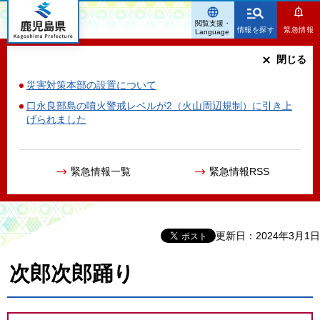
鹿児島県
閲覧支援・
情報を探す
緊急情報
Language
閉じる
災害対策本部の設置について
口永良部島の噴火警戒レベルが2（火山周辺規制）に引き上
げられました
緊急情報一覧
緊急情報RSS
更新日：2024年3月1日
次郎次郎踊り