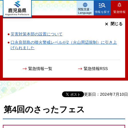
鹿児島県
閲覧支援・
情報を探す
緊急情報
Language
閉じる
災害対策本部の設置について
口永良部島の噴火警戒レベルが2（火山周辺規制）に引き上
げられました
緊急情報一覧
緊急情報RSS
更新日：2024年7月10日
第4回のさったフェス