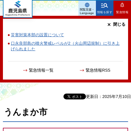
鹿児島県
閲覧支援・
情報を探す
緊急情報
Language
閉じる
災害対策本部の設置について
口永良部島の噴火警戒レベルが2（火山周辺規制）に引き上
げられました
緊急情報一覧
緊急情報RSS
更新日：2025年7月10日
うんまか市