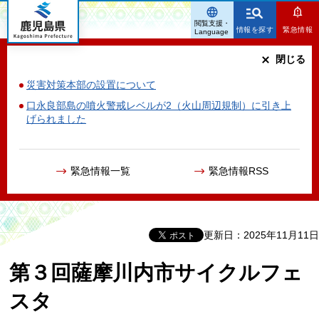
鹿児島県
閲覧支援・
情報を探す
緊急情報
Language
閉じる
災害対策本部の設置について
口永良部島の噴火警戒レベルが2（火山周辺規制）に引き上
げられました
緊急情報一覧
緊急情報RSS
更新日：2025年11月11日
第３回薩摩川内市サイクルフェ
スタ