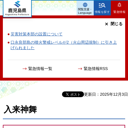
鹿児島県
閲覧支援・
情報を探す
緊急情報
Language
閉じる
災害対策本部の設置について
口永良部島の噴火警戒レベルが2（火山周辺規制）に引き上
げられました
緊急情報一覧
緊急情報RSS
更新日：2025年12月3日
入来神舞