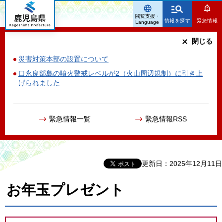
鹿児島県
閲覧支援・
情報を探す
緊急情報
Language
閉じる
災害対策本部の設置について
口永良部島の噴火警戒レベルが2（火山周辺規制）に引き上
げられました
緊急情報一覧
緊急情報RSS
更新日：2025年12月11日
お年玉プレゼント