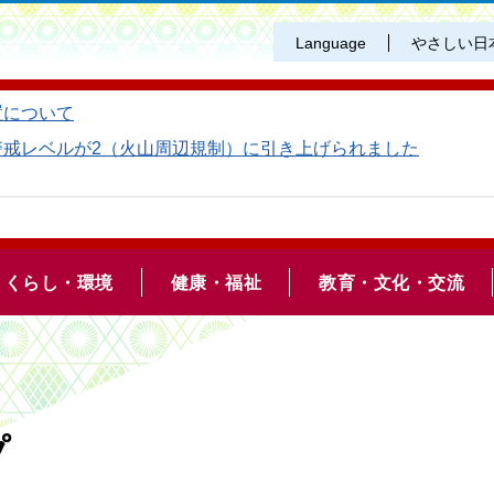
Language
やさしい日
置について
警戒レベルが2（火山周辺規制）に引き上げられました
くらし・環境
健康・福祉
教育・文化・交流
プ