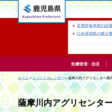
鹿児島県
災害対策本部の設
口永良部島の噴火
危機管理・防災
ホーム
>
イベントカレンダー
> 薩摩川内アグリセンター農
薩摩川内アグリセンタ