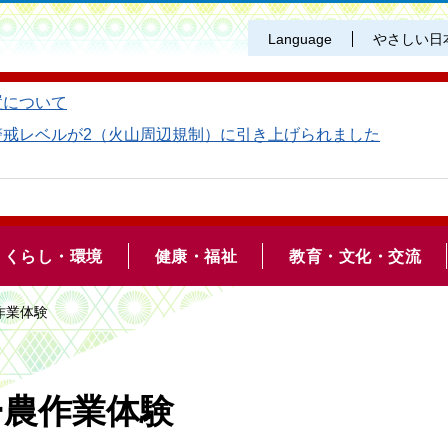
Language
やさしい日
置について
警戒レベルが2（火山周辺規制）に引き上げられました
くらし・環境
健康・福祉
教育・文化・交流
作業体験
ー農作業体験