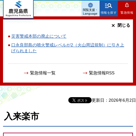
鹿児島県
閲覧支援・
情報を探す
緊急情報
Language
閉じる
災害警戒本部の廃止について
口永良部島の噴火警戒レベルが2（火山周辺規制）に引き上
げられました
緊急情報一覧
緊急情報RSS
更新日：2026年6月2日
入来楽市