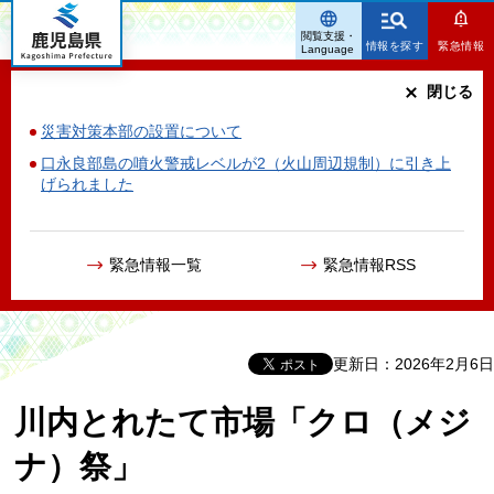
鹿児島県
閲覧支援・
情報を探す
緊急情報
Language
閉じる
災害対策本部の設置について
口永良部島の噴火警戒レベルが2（火山周辺規制）に引き上
げられました
緊急情報一覧
緊急情報RSS
更新日：2026年2月6日
川内とれたて市場「クロ（メジ
ナ）祭」