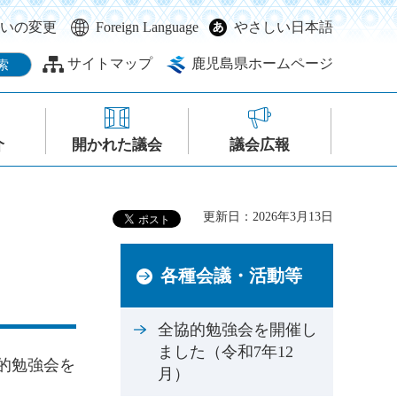
いの変更
Foreign Language
やさしい日本語
サイトマップ
鹿児島県ホームページ
介
開かれた議会
議会広報
更新日：2026年3月13日
各種会議・活動等
全協的勉強会を開催し
ました（令和7年12
的勉強会を
月）