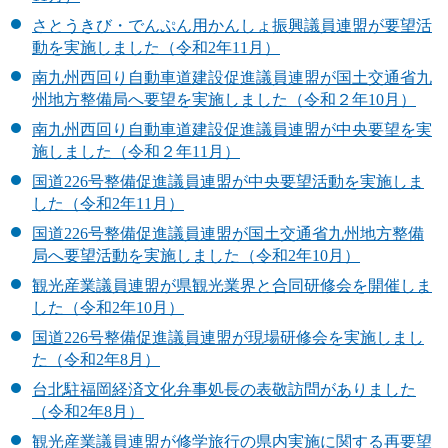
さとうきび・でんぷん用かんしょ振興議員連盟が要望活
動を実施しました（令和2年11月）
南九州西回り自動車道建設促進議員連盟が国土交通省九
州地方整備局へ要望を実施しました（令和２年10月）
南九州西回り自動車道建設促進議員連盟が中央要望を実
施しました（令和２年11月）
国道226号整備促進議員連盟が中央要望活動を実施しま
した（令和2年11月）
国道226号整備促進議員連盟が国土交通省九州地方整備
局へ要望活動を実施しました（令和2年10月）
観光産業議員連盟が県観光業界と合同研修会を開催しま
した（令和2年10月）
国道226号整備促進議員連盟が現場研修会を実施しまし
た（令和2年8月）
台北駐福岡経済文化弁事処長の表敬訪問がありました
（令和2年8月）
観光産業議員連盟が修学旅行の県内実施に関する再要望