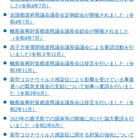
した(令和4年7月）
全国都道府県議会議長会定例総会が開催されました（令
和4年7月）
離島振興対策都道県議会議長会総会が開催されました
（令和4年7月）
原子力発電関係道県議会議長協議会による要請活動を行
いました(令和３年11月）
離島振興対策都道県議会議長会は提言を行いました（令
和3年11月）
新型コロナウイルス感染症により影響を受けている事業
者への緊急支援金の支給について知事へ要請を行いまし
た（令和3年6月）
離島振興対策都道県議会議長会は提言を行いました（令
和2年11月）
2023年の鹿児島での国体等の開催に向けた協力要請を行
いました（令和2年8月）
新型コロナウイルス感染症に関する対策の強化について