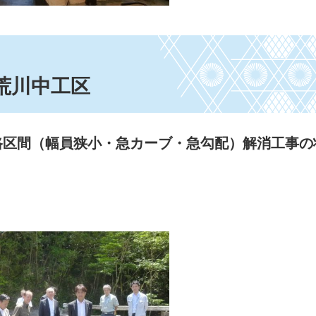
荒川中工区
路区間（幅員狭小・急カーブ・急勾配）解消工事の