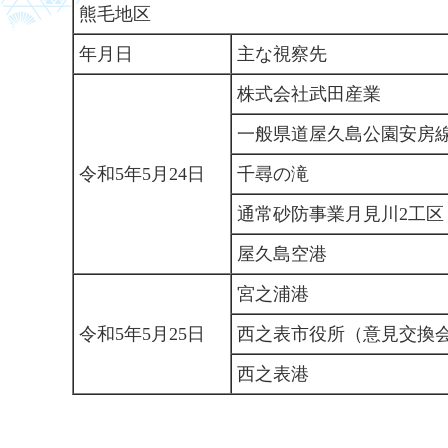
熊毛地区
年月日
主な視察先
株式会社武田産業
一般県道屋久島公園安房
令和5年5月24日
千尋の滝
通常砂防事業月見川2工区
屋久島空港
宮之浦港
令和5年5月25日
西之表市役所（意見交換
西之表港