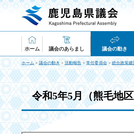
鹿児島県議会
ホーム
議会のあらまし
議会の動き
ホーム
>
議会の動き
>
活動報告
>
常任委員会
>
総合政策建
令和5年5月（熊毛地