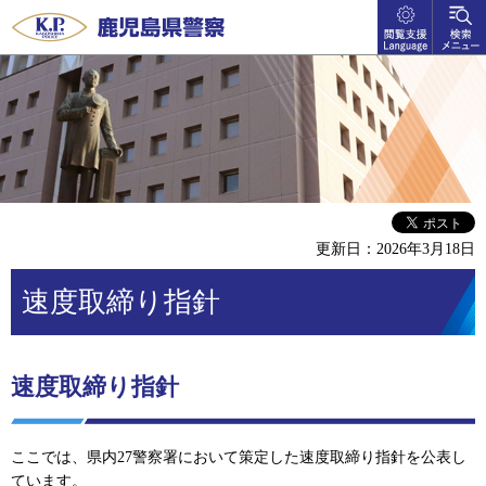
閲覧支
検索メ
鹿児島県警察
援
ニュー
language
更新日：2026年3月18日
速度取締り指針
速度取締り指針
ここでは、県内27警察署において策定した速度取締り指針を公表し
ています。