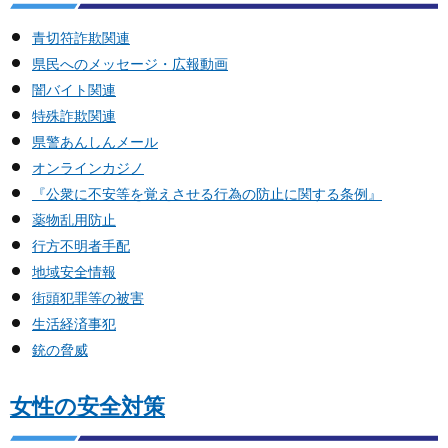
青切符詐欺関連
県民へのメッセージ・広報動画
闇バイト関連
特殊詐欺関連
県警あんしんメール
オンラインカジノ
『公衆に不安等を覚えさせる行為の防止に関する条例』
薬物乱用防止
行方不明者手配
地域安全情報
街頭犯罪等の被害
生活経済事犯
銃の脅威
女性の安全対策