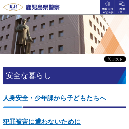
閲覧支
検索メ
鹿児島県警察
援
ニュー
language
安全な暮らし
人身安全・少年課から子どもたちへ
犯罪被害に遭わないために