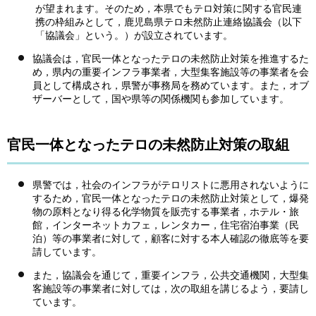
が望まれます。そのため，本県でもテロ対策に関する官民連
携の枠組みとして，鹿児島県テロ未然防止連絡協議会（以下
「協議会」という。）が設立されています。
協議会は，官民一体となったテロの未然防止対策を推進するた
め，県内の重要インフラ事業者，大型集客施設等の事業者を会
員として構成され，県警が事務局を務めています。また，オブ
ザーバーとして，国や県等の関係機関も参加しています。
官民一体となったテロの未然防止対策の取組
県警では，社会のインフラがテロリストに悪用されないように
するため，官民一体となったテロの未然防止対策として，爆発
物の原料となり得る化学物質を販売する事業者，ホテル・旅
館，インターネットカフェ，レンタカー，住宅宿泊事業（民
泊）等の事業者に対して，顧客に対する本人確認の徹底等を要
請しています。
また，協議会を通じて，重要インフラ，公共交通機関，大型集
客施設等の事業者に対しては，次の取組を講じるよう，要請し
ています。