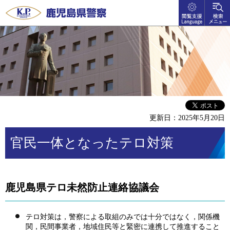
閲覧支
検索メ
鹿児島県警察
援
ニュー
language
更新日：2025年5月20日
官民一体となったテロ対策
鹿児島県テロ未然防止連絡協議会
テロ対策は，警察による取組のみでは十分ではなく，関係機
関，民間事業者，地域住民等と緊密に連携して推進すること