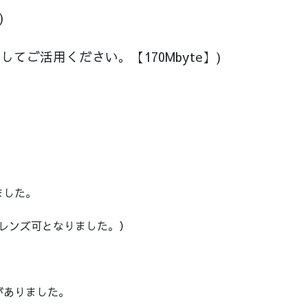
)
てご活用ください。【170Mbyte】)
ました。
遠レンズ可となりました。）
がありました。