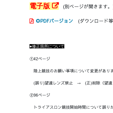
電子版
(別ページが開きます。
◎PDFバージョン
(ダウンロード等し
●修正箇所について
①42ページ
陸上競技のお願い事項について変更があり
(誤り)望遠レンズ禁止 → (正)削除（望
②96ページ
トライアスロン競技開始時間について誤り