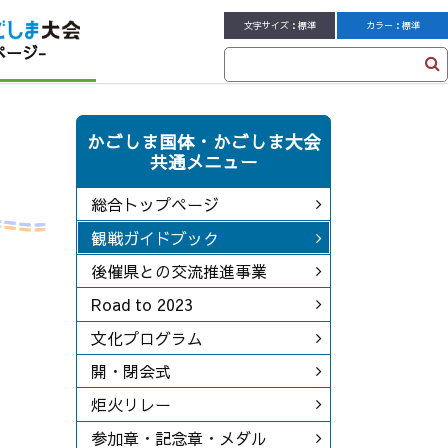
文字サイズ：
標準
カラー：
標準
ページ-
かごしま国体・かごしま大会
共通メニュー
総合トップページ
観戦ガイドブック
後催県との交流推進事業
Road to 2023
文化プログラム
開・閉会式
炬火リレー
参加章・記念章・メダル