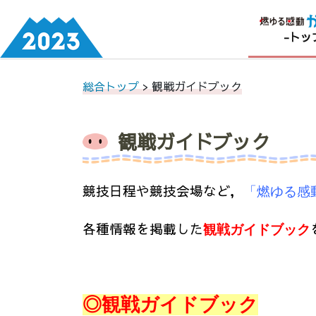
-トッ
Skip
総合トップ
> 観戦ガイドブック
to
content
観戦ガイドブック
競技日程や競技会場など，
「燃ゆる感
各種情報を掲載した
観戦ガイドブック
◎観戦ガイドブック