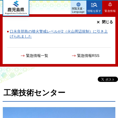
鹿児島県
閲覧支援・
情報を探す
緊急情報
Language
閉じる
口永良部島の噴火警戒レベルが2（火山周辺規制）に引き上
げられました
緊急情報一覧
緊急情報RSS
工業技術センター