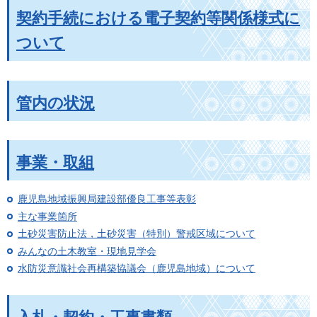
契約手続における電子契約等関係様式に
ついて
管内の状況
事業・取組
鹿児島地域振興局建設部優良工事等表彰
主な事業箇所
土砂災害防止法，土砂災害（特別）警戒区域について
みんなの土木教室・現地見学会
水防災意識社会再構築協議会（鹿児島地域）について