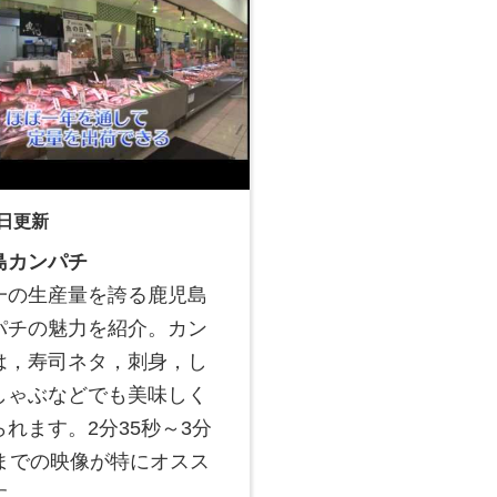
1日更新
島カンパチ
一の生産量を誇る鹿児島
パチの魅力を紹介。カン
は，寿司ネタ，刺身，し
しゃぶなどでも美味しく
られます。2分35秒～3分
秒までの映像が特にオスス
す。