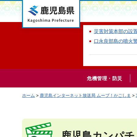
鹿児島県
災害対策本部の設
口永良部島の噴火
危機管理・防災
ホーム
>
鹿児島インターネット放送局 ムーブ！かごしま
>
鹿児島カンパチ