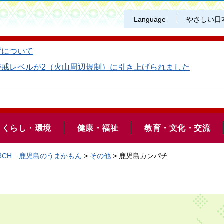
Language
やさしい日
置について
警戒レベルが2（火山周辺規制）に引き上げられました
くらし・環境
健康・福祉
教育・文化・交流
3CH 鹿児島のうまかもん
>
その他
> 鹿児島カンパチ