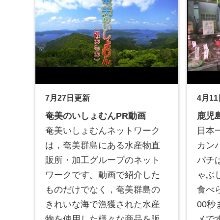
7月27日更新
4月1
奄美のいしょむんPR動画
鹿児
奄美いしょむんネットワーク
日本
は，奄美群島にある水産物直
カン
販所・加工グループのネット
パチ
ワークです。動画で紹介した
ゃぶ
ものだけでなく，奄美群島の
食べ
きれいな海で漁獲された水産
00
物を使用した様々な商品を販
メで