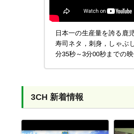
日本一の生産量を誇る鹿
寿司ネタ，刺身，しゃぶ
分35秒～3分00秒まで
3CH 新着情報