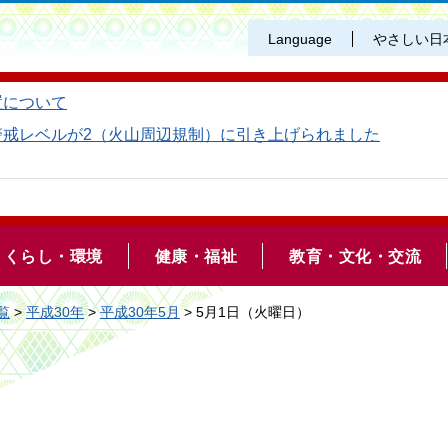
Language
やさしい日
置について
警戒レベルが2（火山周辺規制）に引き上げられました
くらし・環境
健康・福祉
教育・文化・交流
覧
>
平成30年
>
平成30年5月
> 5月1日（火曜日）