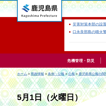
鹿児島県
災害対策本部の設
口永良部島の噴火
危機管理・防災
ホーム
>
県政情報
>
条例・公報
>
公報
>
鹿児島県公報の閲
5月1日（火曜日）