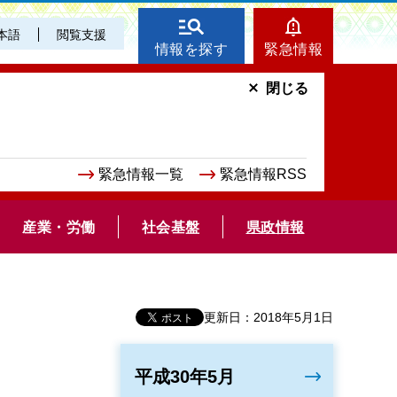
本語
閲覧支援
情報を探す
緊急情報
閉じる
緊急情報一覧
緊急情報RSS
産業・労働
社会基盤
県政情報
更新日：2018年5月1日
平成30年5月