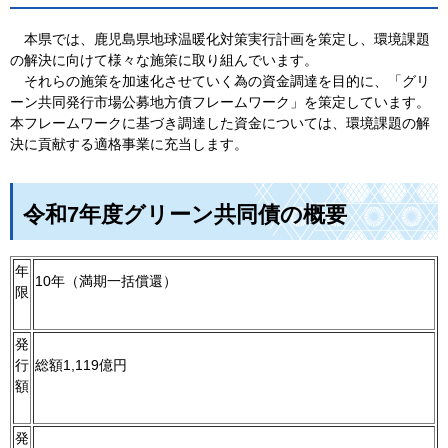
本
県では、鹿児島県地球温暖化対策実行計画を策定し、環境課題
の解決に向けて様々な施策に取り組んでいます。
そ
れらの施策を加速化させていく為の資金調達を目的に、「グリ
ーン共同発行市場公募地方債フレームワーク」を策定しています。
本フレームワークに基づき調達した資金については、環境課題の解
決に貢献する適格事業に充当します。
令和7年度グリーン共同債の概要
年
10年（満期一括償還）
限
発
行
総額1,119億円
額
発