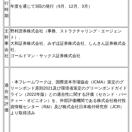
行
年度を通じて3回の発行（9月、12月、3月）
時
期
主
野村證券株式会社（事務、ストラクチャリング・エージェン
幹
ト）、
事
大和証券株式会社、みずほ証券株式会社、しんきん証券株式会
会
社、
社
ゴールドマン・サックス証券株式会社
・本フレームワークは、国際資本市場協会（ICMA）策定のグ
適
リーンボンド原則2021及び環境省策定のグリーンボンドガイド
合
ライン（2022年版）との適合性に関する評価（セカンド・パー
性
ティー・オピニオン）を、外部評価機関である株式会社格付投
評
資情報センター（R&I）及び株式会社日本格付研究所（JCR）
価
より取得済み