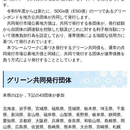
す。
令
和5年度からは新たに、SDGs債（ESG債）の一つであるグリー
ンボンドを地方公共団体が共同して発行します。
共
同発行市場公募地方債は、共同で発行する各団体が、発行総額
から自団体の調達額を控除した額及びこれに対する利子相当額につ
いて債務負担行為を設定しており、連帯債務による強固な信用力に
基づいて発行されています。
本
フレームワークに基づき発行するグリーン共同債も、通常の共
同発行市場公募地方債と同様に、共同で発行する団体が連帯債務を
負う方式により発行することとしています。
グリーン共同発行団体
本県のほか，下記の43団体が参加
北海道、岩手県、宮城県、福島県、茨城県、栃木県、埼玉県、千葉
県、新潟県、富山県、福井県、山梨県、長野県、岐阜県、静岡県、
愛知県、京都府、大阪府、兵庫県、奈良県、和歌山県、島根県、岡
山県、広島県、佐賀県、長崎県、熊本県、大分県、宮崎県、札幌