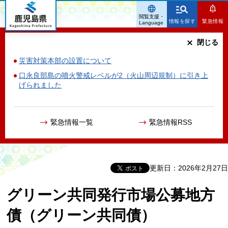
鹿児島県
閲覧支援・
情報を探す
緊急情報
Language
閉じる
災害対策本部の設置について
口永良部島の噴火警戒レベルが2（火山周辺規制）に引き上
げられました
緊急情報一覧
緊急情報RSS
更新日：2026年2月27日
グリーン共同発行市場公募地方
債（グリーン共同債）