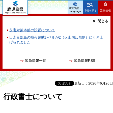
鹿児島県
閲覧支援・
情報を探す
緊急情報
Language
閉じる
災害対策本部の設置について
口永良部島の噴火警戒レベルが2（火山周辺規制）に引き上
げられました
緊急情報一覧
緊急情報RSS
更新日：2026年6月26日
行政書士について