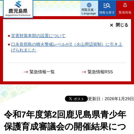
鹿児島県
閲覧支援・
情報を探す
緊急情報
Language
閉じる
災害対策本部の設置について
口永良部島の噴火警戒レベルが2（火山周辺規制）に引き上
げられました
緊急情報一覧
緊急情報RSS
更新日：2026年1月29日
令和7年度第2回鹿児島県青少年
保護育成審議会の開催結果につ