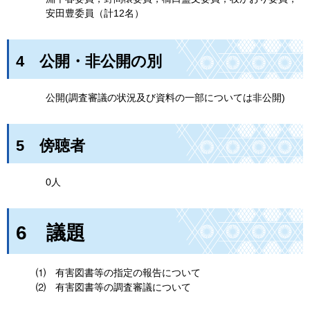
安田豊委員（計12名）
4
公開・非公開の別
公
開(調査審議の状況及び資料の一部については非公開)
5
傍
聴者
0人
6
議
題
⑴
有害
図書等の指定の報告について
⑵
有
害図書等の調査審議について