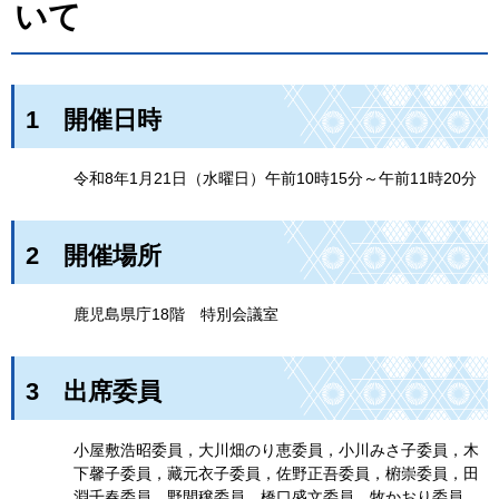
いて
1
開催日時
令
和8年1月21日（水曜日）午前10時15分～午前11時20分
2
開催場所
鹿
児島県庁18階
特
別会議室
3
出
席委員
小屋敷浩昭委員，大川畑のり恵委員，小川みさ子委員，木
下馨子委員，藏元衣子委員，佐野正吾委員，椨崇委員，田
淵千春委員，野間穣委員，橋口盛文委員，牧かおり委員，