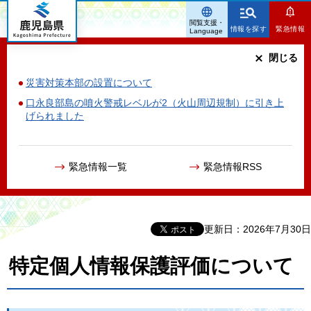
鹿児島県
閲覧支援・
情報を探す
緊急情報
Language
閉じる
災害対策本部の設置について
口永良部島の噴火警戒レベルが2（火山周辺規制）に引き上
げられました
緊急情報一覧
緊急情報RSS
更新日：2026年7月30日
特定個人情報保護評価について