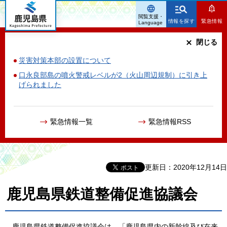
鹿児島県
閲覧支援・
情報を探す
緊急情報
Language
閉じる
災害対策本部の設置について
口永良部島の噴火警戒レベルが2（火山周辺規制）に引き上
げられました
緊急情報一覧
緊急情報RSS
更新日：2020年12月14日
鹿児島県鉄道整備促進協議会
鹿
児島県鉄道整備促進協議会は，「鹿児島県内の新幹線及び在来