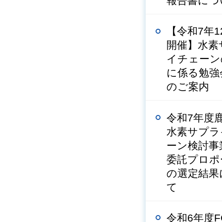
報告書につ
【令和7年1
開催】水素
イチェーン
に係る勉強
のご案内
令和7年度
水素サプラ
ーン検討事
委託プロポ
の選定結果
て
令和6年度F