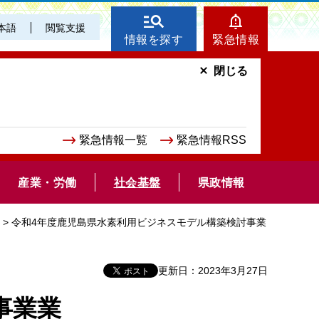
本語
閲覧支援
情報を探す
緊急情報
閉じる
緊急情報一覧
緊急情報RSS
産業・労働
社会基盤
県政情報
> 令和4年度鹿児島県水素利用ビジネスモデル構築検討事業
更新日：2023年3月27日
事業業