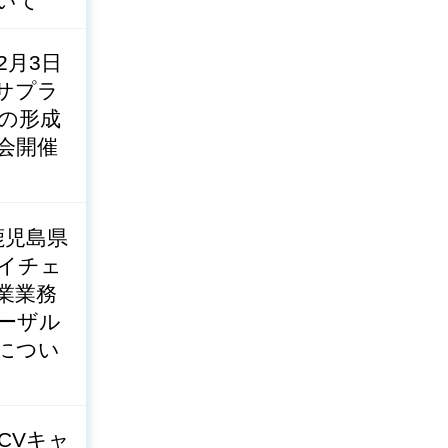
いて
2月3日
サプラ
の形成
会開催
鹿児島県
イチェ
業業務
ーザル
につい
CVキャ