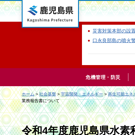
鹿児島県
災害対策本部の設
口永良部島の噴火
危機管理・防災
ホーム
>
社会基盤
>
宇宙開発・エネルギー
>
再生可能エネ
業務報告書について
令和4年度鹿児島県水素