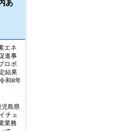
内あ
素エネ
促進事
プロポ
定結果
令和8年
鹿児島県
イチェ
業業務