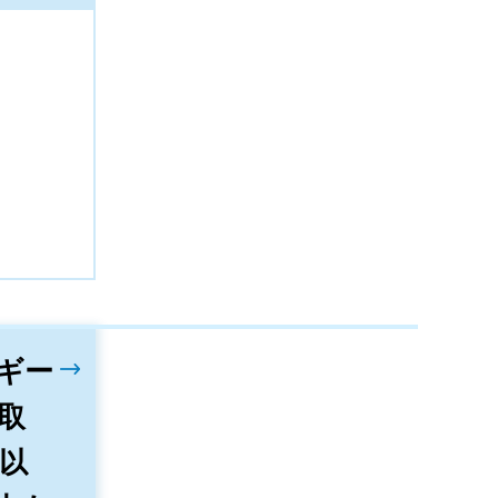
ギー
取
助以