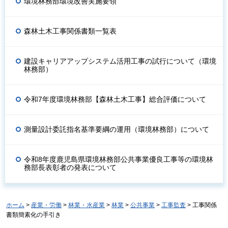
環境林務部環境改善実施要領
森林土木工事関係書類一覧表
建設キャリアアップシステム活用工事の試行について（環境
林務部）
令和7年度環境林務部【森林土木工事】総合評価について
測量設計委託指名基準要綱の運用（環境林務部）について
令和8年度鹿児島県環境林務部公共事業優良工事等の環境林
務部長表彰者の発表について
ホーム
>
産業・労働
>
林業・水産業
>
林業
>
公共事業
>
工事監査
> 工事関係
書類簡素化の手引き