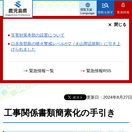
鹿児島県
閲覧支援・
情報を探す
緊急情報
Language
閉じる
災害対策本部の設置について
口永良部島の噴火警戒レベルが2（火山周辺規制）に引き上
げられました
緊急情報一覧
緊急情報RSS
更新日：2024年8月27日
工事関係書類簡素化の手引き