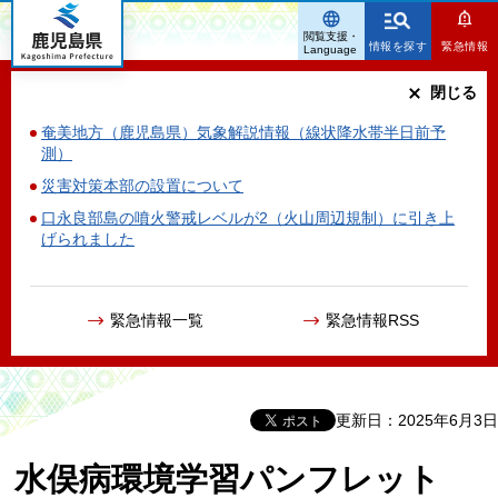
鹿児島県
閲覧支援・
情報を探す
緊急情報
Language
閉じる
奄美地方（鹿児島県）気象解説情報（線状降水帯半日前予
測）
災害対策本部の設置について
口永良部島の噴火警戒レベルが2（火山周辺規制）に引き上
げられました
緊急情報一覧
緊急情報RSS
更新日：2025年6月3日
水俣病環境学習パンフレット