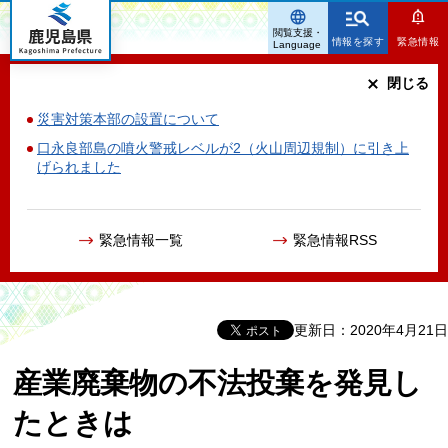
鹿児島県
閲覧支援・
情報を探す
緊急情報
Language
閉じる
災害対策本部の設置について
口永良部島の噴火警戒レベルが2（火山周辺規制）に引き上
げられました
緊急情報一覧
緊急情報RSS
更新日：2020年4月21日
産業廃棄物の不法投棄を発見し
たときは