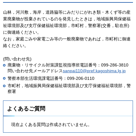
山林，河川敷，海岸，道路脇等にみだりにがれき類・木くず等の産
業廃棄物が投棄されているのを発見したときは，地域振興局保健福
祉環境部及び支庁保健福祉環境部，市町村，警察署(交番，駐在所)
に御連絡ください。
なお，家庭ごみや家電ごみ等の一般廃棄物であれば，市町村に御連
絡ください。
(問い合わせ先)
廃棄物・リサイクル対策課監視指導班電話番号：099-286-3810
問い合わせ先メールアドレス
sanpai110@pref.kagoshima.lg.jp
警察本部生活環境課電話番号：099-206-0110
市町村，地域振興局保健福祉環境部及び支庁保健福祉環境部，警
察署
よくあるご質問
現在よくある質問は作成されていません。