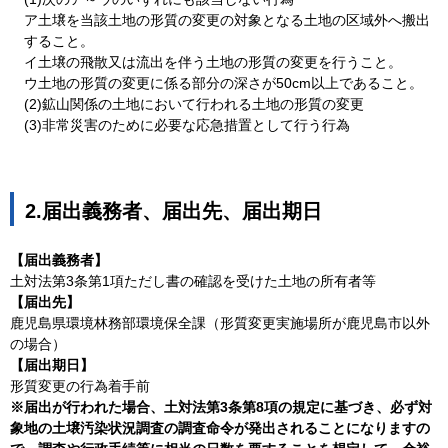
ア土壌を当該土地の形質の変更の対象となる土地の区域外へ搬出
すること。
イ土壌の飛散又は流出を伴う土地の形質の変更を行うこと。
ウ土地の形質の変更に係る部分の深さが50cm以上であること。
(2)鉱山関係の土地において行われる土地の形質の変更
(3)非常災害のために必要な応急措置として行う行為
2.届出義務者、届出先、届出期日
【届出義務者】
土対法第3条第1項ただし書の確認を受けた土地の所有者等
【届出先】
鹿児島県環境林務部環境保全課（形質変更実施場所が鹿児島市以外
の場合）
【届出期日】
形質変更の行為着手前
※届出が行われた場合、土対法第3条第8項の規定に基づき、必ず対
象地の土壌汚染状況調査の調査命令が発出されることになりますの