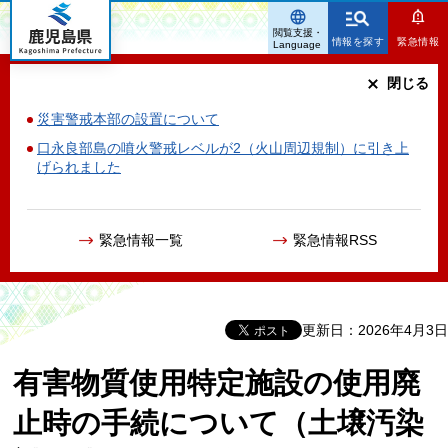
鹿児島県
閲覧支援・
情報を探す
緊急情報
Language
閉じる
災害警戒本部の設置について
口永良部島の噴火警戒レベルが2（火山周辺規制）に引き上
げられました
緊急情報一覧
緊急情報RSS
更新日：2026年4月3日
有害物質使用特定施設の使用廃
止時の手続について（土壌汚染