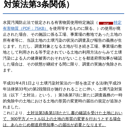
対策法第3条関係）
水質汚濁防止法で規定される有害物質使用特定施設（
特定
有害物質（PDF：75KB）
を使用等するものに限る。）の使用が廃
止された場合、その施設に係る工場、事業場の敷地であった土地の
所有者等に、当該土地の土壌汚染の状況の調査及び報告の義務が生
じます。ただし、調査対象となる土地が引き続き工場、事業場の敷
地として利用される等予定されている土地の利用方法からみて土壌
汚染による人の健康被害のおそれがないことを都道府県知事が確認
した場合は、その状態が継続する間に限り、調査の実施が免除され
ます。
平成31年4月1日より土壌汚染対策法の一部を改正する法律(平成29
年法律第33号)の第2段階目が施行されることに伴い、土壌汚染対策
法（以下「土対法」という。）第3条第7項に新たに調査義務の一時
的免除中の土地における土地の形質の変更時の届出の規定が追加さ
れました。
これにより、
土対
法第3条第1項ただし書の確認を受けた土地におい
て、900平方メートル以上の土地の形質の変更を行おうとする場合
は、あらかじめ都道府県知事への届出が必要となります。