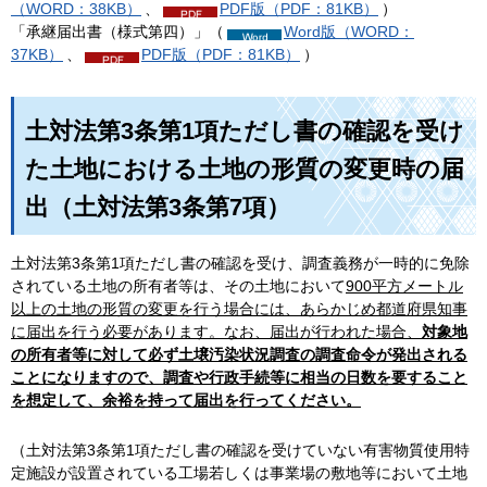
（WORD：38KB）
、
PDF版（PDF：81KB）
）
「承継届出書（様式第四）」（
Word版（WORD：
37KB）
、
PDF版（PDF：81KB）
）
土対法第3条第1項ただし書の確認を受け
た土地における土地の形質の変更時の届
出（土対法第3条第7項）
土対法第3条第1項ただし書の確認を受け、調査義務が一時的に免除
されている土地の所有者等は、その土地において
900平方メートル
以上の土地の形質の変更
を行う場合には、あらかじめ都道府県知事
に届出を行う必要があります。なお、届出が行われた場合、
対象地
の所有者等に対して必ず土壌汚染状況調査の調査命令が発出される
ことになりますので、調査や行政手続等に相当の日数を要すること
を想定して、余裕を持って届出を行ってください。
（土対法第3条第1項ただし書の確認を受けていない有害物質使用特
定施設が設置されている工場若しくは事業場の敷地等において土地