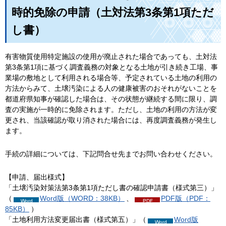
時的免除の申請（土対法第3条第1項ただ
し書）
有害物質使用特定施設の使用が廃止された場合であっても、土対法
第3条第1項に基づく調査義務の対象となる土地が引き続き工場、事
業場の敷地として利用される場合等、予定されている土地の利用の
方法からみて、土壌汚染による人の健康被害のおそれがないことを
都道府県知事が確認した場合は、その状態が継続する間に限り、調
査の実施が一時的に免除されます。ただし、土地の利用の方法が変
更され、当該確認が取り消された場合には、再度調査義務が発生し
ます。
手続の詳細については、下記問合せ先までお問い合わせください。
【申請、届出様式】
「土壌汚染対策法第3条第1項ただし書の確認申請書（様式第三）」
（
Word版（WORD：38KB）
、
PDF版（PDF：
85KB）
）
「土地利用方法変更届出書（様式第五）」（
Word版