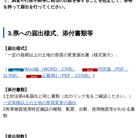
で、調査や
行政手続等に相当の日数を要することを想定して
、余裕
を持って届出を行ってください。
3.県への届出様式、添付書類等
【届出様式】
「一定の規模以上の土地の形質の変更届出書（様式第六）」
（
Word版（WORD：27KB）
、
PDF版（PDF：
117KB）
、
記載例1（PDF：137KB）
)
【添付書類】
1土対法第4条届出と同じ書類（次のリンク先をご確認ください。）
一定規模以上の土地の形質変更の届出
2有害物質使用特定施設の種類、配置、台数、使用物質等がわかる書
類
【提出部数】