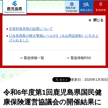
鹿児島県
閲覧支援・
情報を探す
緊急情報
Language
閉じる
災害対策本部の設置について
口永良部島の噴火警戒レベルが2（火山周辺規制）に引き上
げられました
緊急情報一覧
緊急情報RSS
更新日：2025年1月30日
令和6年度第1回鹿児島県国民健
康保険運営協議会の開催結果に