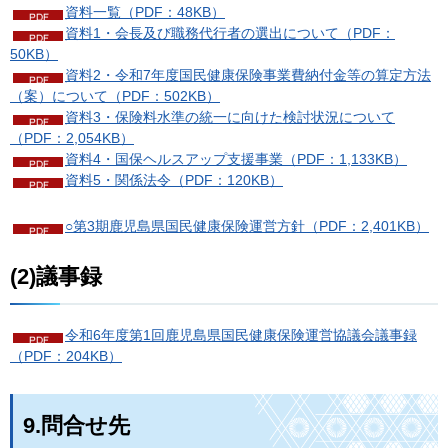
資料一覧（PDF：48KB）
資料1・会長及び職務代行者の選出について（PDF：
50KB）
資料2・令和7年度国民健康保険事業費納付金等の算定方法
（案）について（PDF：502KB）
資料3・保険料水準の統一に向けた検討状況について
（PDF：2,054KB）
資料4・国保ヘルスアップ支援事業（PDF：1,133KB）
資料5・関係法令（PDF：120KB）
○第3期鹿児島県国民健康保険運営方針（PDF：2,401KB）
(2)議事録
令和6年度第1回鹿児島県国民健康保険運営協議会議事録
（PDF：204KB）
9.問合せ先