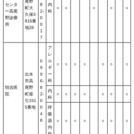
尾野
センタ
8
内
町大
○
○
○
○
○
ー高尾
2-
科
久保3
野診療
0
816番
所
0
地28
1
7
ア
レ
ル
0
○
○
○
○
○
○
○
ギ
9
ー
出水
9
科
市高
6-
恒吉医
尾野
8
内
院
町柴
2-
○
○
○
○
○
○
○
科
引151
0
5番地
0
呼
4
吸
8
器
○
○
○
○
○
○
○
内
科