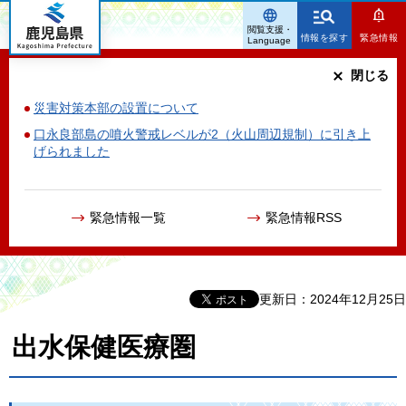
鹿児島県
閲覧支援・
情報を探す
緊急情報
Language
閉じる
災害対策本部の設置について
口永良部島の噴火警戒レベルが2（火山周辺規制）に引き上
げられました
緊急情報一覧
緊急情報RSS
更新日：2024年12月25日
出水保健医療圏