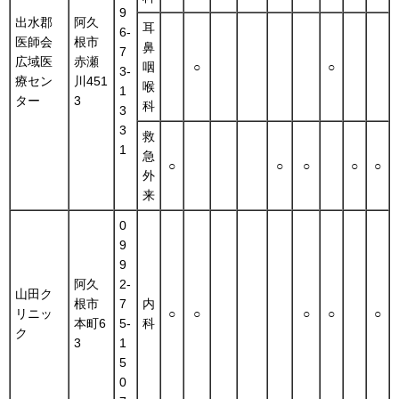
9
出水郡
阿久
耳
6-
医師会
根市
鼻
7
広域医
赤瀬
咽
○
○
3-
療セン
川451
喉
1
ター
3
科
3
3
救
1
急
○
○
○
○
○
外
来
0
9
9
阿久
2-
山田ク
根市
7
内
リニッ
○
○
○
○
○
本町6
5-
科
ク
3
1
5
0