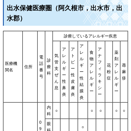
出水保健医療圏（阿久根市，出水市，出
水郡）
診療しているアレルギー疾患
ア
ア
ア
ア
レ
食
薬
気
レ
ト
ナ
電
ル
物
剤
診
管
ル
ピ
フ
医療機
話
ギ
ア
花
ア
蕁
住所
療
支
ギ
ー
ィ
関名
番
ー
レ
粉
レ
麻
科
ぜ
ー
性
ラ
号
性
ル
症
ル
疹
ん
性
皮
キ
結
ギ
ギ
息
鼻
膚
シ
膜
ー
ー
炎
炎
ー
炎
内
○
○
○
○
○
科
0
眼
○
9
科