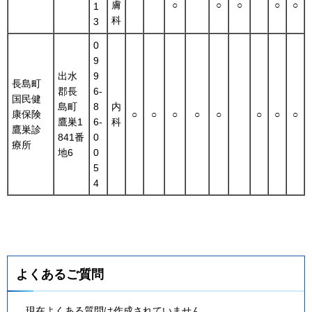
膚
○
○
○
○
○
1
科
3
0
9
出水
9
長島町
郡長
6-
国民健
島町
8
内
康保険
○
○
○
○
○
○
○
○
鷹巣1
6-
科
鷹巣診
841番
0
療所
地6
0
5
4
よくあるご質問
現在よくある質問は作成されていません。