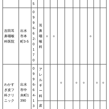
5
0
9
9
耳
6-
吉田耳
出水
鼻
6
鼻咽喉
市本
咽
○
○
○
2-
科医院
町3-5
喉
0
科
1
7
0
0
ア
9
レ
9
ル
○
○
○
○
○
わかす
出水
6-
ギ
ぎ皮フ
市中
6
ー
科クリ
央町1
4-
科
ニック
390
1
皮
3