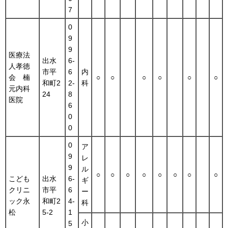
7
0
9
9
医療法
出水
6-
人孝徳
市平
6
内
会 楠
○
○
○
○
○
○
和町2
2-
科
元内科
24
8
医院
6
0
0
0
ア
9
レ
9
ル
○
○
○
○
○
○
○
○
こども
出水
6-
ギ
クリニ
市平
6
ー
ック永
和町2
4-
科
松
5-2
1
小
5