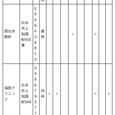
0
9
9
出水
6-
市上
西出水
6
眼
知識
○
○
眼科
2-
科
町815
8
番
8
1
0
0
9
9
出水
6-
福田ク
市上
7
内
リニッ
○
○
○
○
知識
9-
科
ク
町549
3
7
7