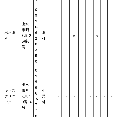
7
0
9
9
出水
6-
市昭
出水眼
6
眼
和町2
○
○
科
2-
科
6番6
8
号
3
5
0
0
9
9
出水
6-
キッズ
市向
小
6
クリニ
江町1
児
○
○
○
○
○
○
○
○
○
3-
ック
9番24
科
7
号
7
0