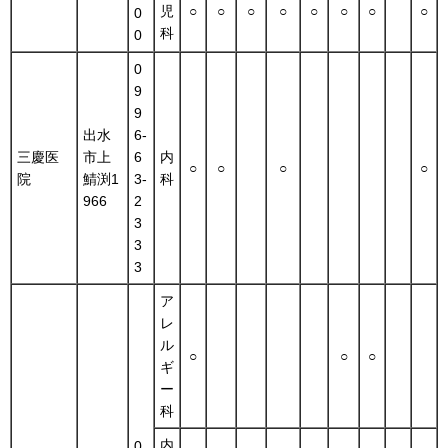
児
○
○
○
○
○
○
○
○
0
科
0
0
9
9
出水
6-
三慶医
市上
6
内
○
○
○
○
院
鯖渕1
3-
科
966
2
3
3
3
ア
レ
ル
○
○
○
ギ
ー
科
内
0