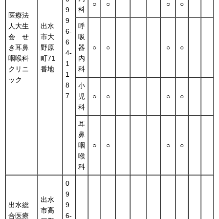
○
○
○
○
科
9
医療法
9
人大生
出水
呼
6-
会 せ
市大
吸
6
き耳鼻
野原
器
○
○
○
○
4-
咽喉科
町71
内
1
クリニ
番地
科
1
ック
8
小
7
児
○
○
○
○
科
耳
鼻
咽
○
○
○
○
喉
科
0
9
出水
出水総
9
市高
合医療
6-